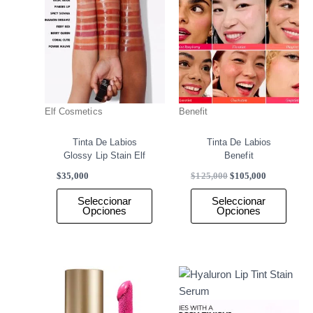
de
de
producto
produ
Elf Cosmetics
Benefit
Tinta De Labios
Tinta De Labios
Glossy Lip Stain Elf
Benefit
$
35,000
$
125,000
$
105,000
Seleccionar
Seleccionar
Opciones
Opciones
Este
Este
producto
produ
tiene
tiene