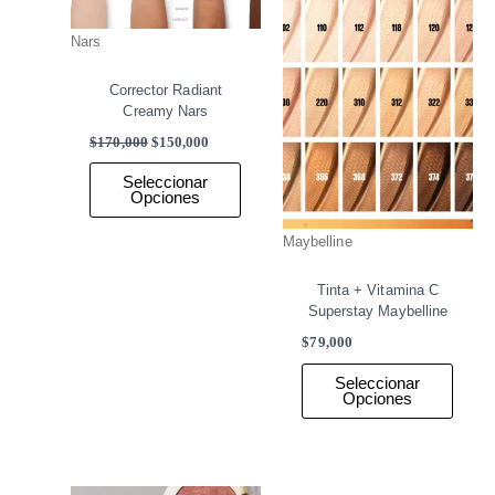
la
la
Nars
página
págin
de
de
Corrector Radiant
producto
produ
Creamy Nars
$
170,000
$
150,000
Seleccionar
Opciones
Maybelline
Tinta + Vitamina C
Superstay Maybelline
$
79,000
Seleccionar
Opciones