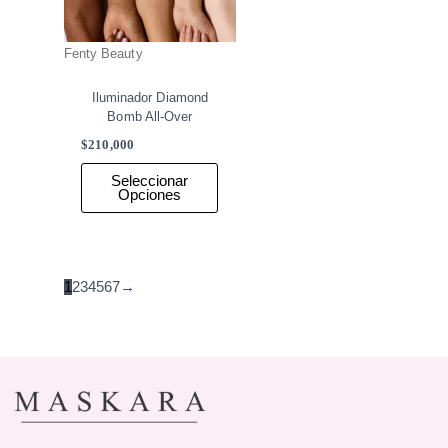
Fenty Beauty
Iluminador Diamond
Bomb All-Over
$
210,000
Seleccionar
Opciones
1
2
3
4
5
6
7
→