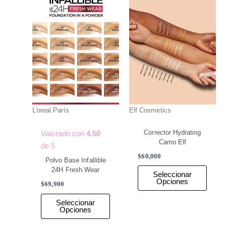
la
la
página
págin
de
de
producto
produ
L'oreal París
Elf Cosmetics
Corrector Hydrating
Valorado con
4.50
Camo Elf
de 5
$
60,000
Polvo Base Infallible
24H Fresh Wear
Seleccionar
Opciones
$
69,900
Seleccionar
Opciones