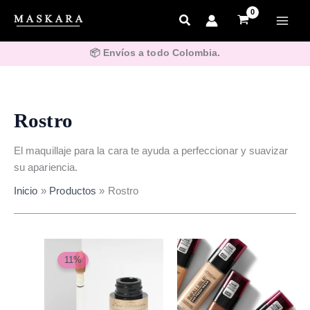
Ir
al
contenido
📦 Envíos a todo Colombia.
Rostro
El maquillaje para la cara te ayuda a perfeccionar y suavizar
su apariencia.
Inicio
Productos
Rostro
El
El
Este
Este
precio
precio
11%
producto
produ
original
actual
era:
es:
tiene
tiene
$190,000.
$170,000.
múltiples
múlti