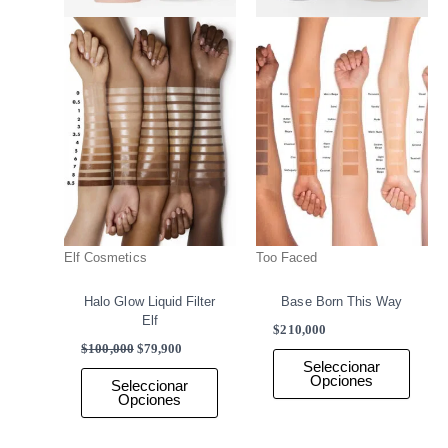
elegir
elegir
en
en
la
la
página
págin
de
de
producto
produ
Elf Cosmetics
Too Faced
Halo Glow Liquid Filter
Base Born This Way
Elf
$
210,000
$
100,000
$
79,900
Seleccionar
Opciones
Seleccionar
Opciones