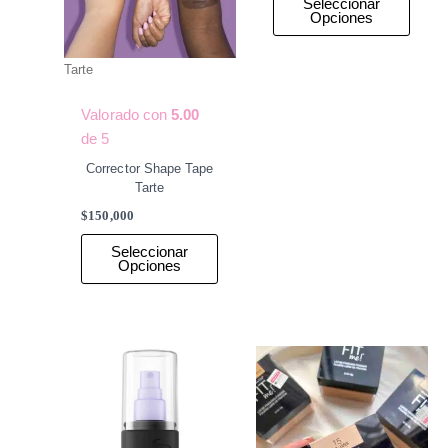
Seleccionar
Opciones
Tarte
Valorado con
5.00
de 5
Corrector Shape Tape
Tarte
$
150,000
Seleccionar
Opciones
Rango
Este
Este
de
producto
produ
precios:
desde
tiene
tiene
$100,000
múltiples
múlti
hasta