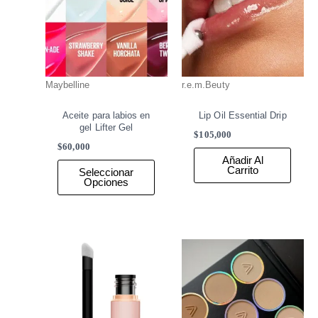
Maybelline
r.e.m.Beuty
Aceite para labios en
Lip Oil Essential Drip
gel Lifter Gel
$
105,000
$
60,000
Añadir Al
Carrito
Seleccionar
Opciones
Este
producto
tiene
múltiples
variantes.