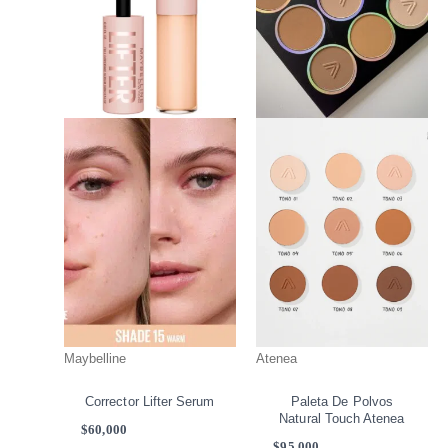
Las
opciones
se
pueden
elegir
en
la
página
de
producto
Maybelline
Atenea
Corrector Lifter Serum
Paleta De Polvos
Natural Touch Atenea
$
60,000
$
95,000