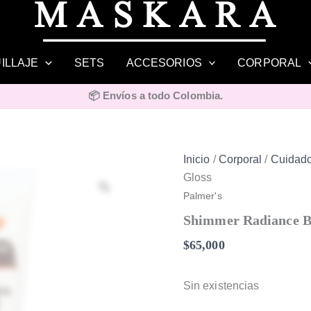
ILLAJE
SETS
ACCESORIOS
CORPORAL
📦 Envíos a todo Colombia.
Inicio
/
Corporal
/
Cuidado
Gloss
Zoom
Palmer's
Shimmer Radiance B
$
65,000
Sin existencias