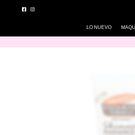
Ir
al
contenido
LO NUEVO
MAQU