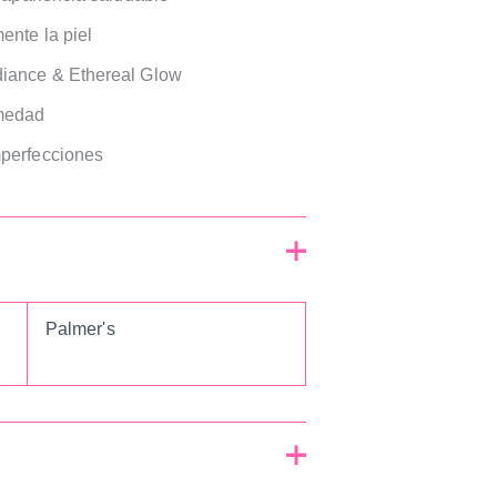
ente la piel
iance & Ethereal Glow
medad
perfecciones
Palmer's