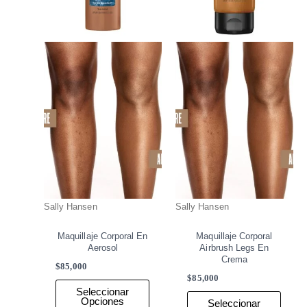
se
se
pueden
pued
elegir
elegir
en
en
la
la
página
págin
de
de
producto
produ
Sally Hansen
Sally Hansen
Maquillaje Corporal En
Maquillaje Corporal
Aerosol
Airbrush Legs En
Crema
$
85,000
$
85,000
Seleccionar
Opciones
Seleccionar