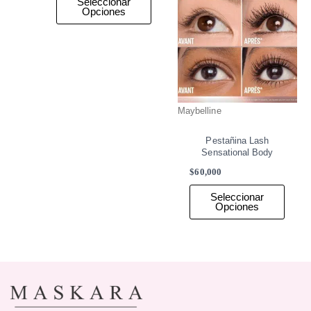
Seleccionar
de
de
Opciones
producto
produ
Maybelline
Pestañina Lash
Sensational Body
$
60,000
Seleccionar
Opciones