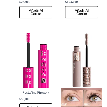
$
23,000
$
125,000
Añadir Al
Añadir Al
Carrito
Carrito
Este
Este
producto
produ
tiene
tiene
múltiples
múlti
variantes.
varia
Las
Las
opciones
opcio
se
se
pueden
pued
elegir
elegir
Pestañina Firework
en
en
la
la
$
55,000
página
págin