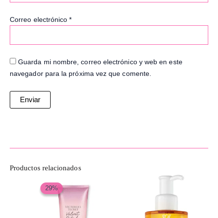
Correo electrónico
*
Guarda mi nombre, correo electrónico y web en este
navegador para la próxima vez que comente.
Productos relacionados
El
El
precio
precio
29%
29%
original
actual
era:
es:
$120,000.
$85,000.