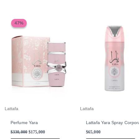
El
El
precio
precio
47%
47%
original
actual
era:
es:
$330,000.
$175,000.
Lattafa
Lattafa
Perfume Yara
Lattafa Yara Spray Corpor
$
330,000
$
175,000
$
65,000