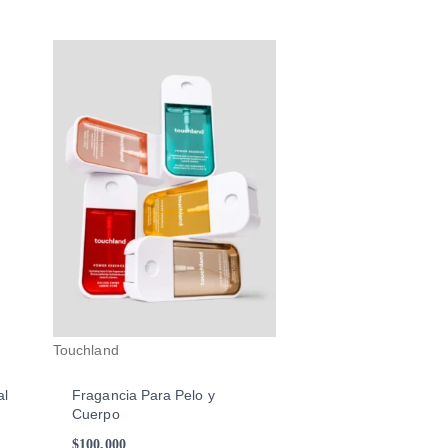
Este
producto
tiene
múltiples
variantes.
Las
opciones
se
pueden
elegir
en
la
Touchland
página
de
al
Fragancia Para Pelo y
Cuerpo
producto
$
100,000