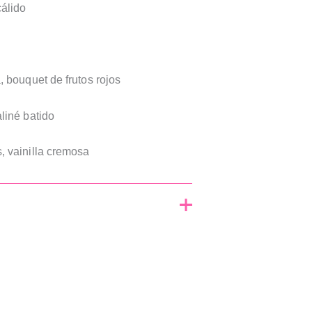
cálido
, bouquet de frutos rojos
aliné batido
, vainilla cremosa