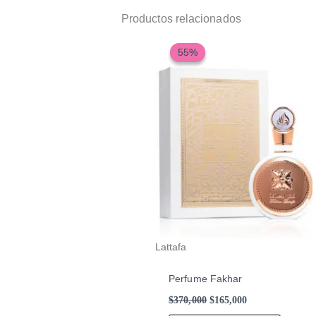
Productos relacionados
El
El
precio
precio
55%
55%
original
actual
era:
es:
$370,000.
$165,000.
Lattafa
Perfume Fakhar
$
370,000
$
165,000