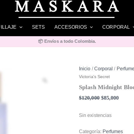
El
El
precio
precio
original
actual
ILLAJE
SETS
ACCESORIOS
CORPORAL
era:
es:
$120,000.
$85,00
📦 Envíos a todo Colombia.
Inicio
/
Corporal
/
Perfum
Victoria's Secret
Zoom
Splash Midnight Bl
$
120,000
$
85,000
Sin existencias
Categoría:
Perfumes