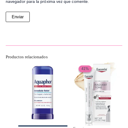
navegador para la próxima vez que comente.
Productos relacionados
El
El
precio
precio
41%
41%
original
actual
era:
es:
$230,000.
$135,000.