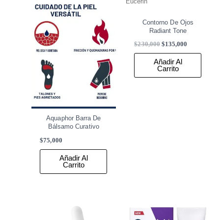
Eucerin
Contorno De Ojos
Radiant Tone
$
230,000
$
135,000
Añadir Al
Carrito
Aquaphor Barra De
Bálsamo Curativo
$
75,000
Añadir Al
Carrito