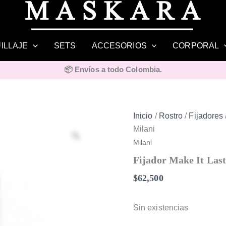
ILLAJE
SETS
ACCESORIOS
CORPORAL
📦 Envíos a todo Colombia.
Inicio
/
Rostro
/
Fijadores
Milani
Zoom
Milani
Fijador Make It Las
$
62,500
Sin existencias