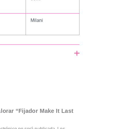
Milani
lorar “Fijador Make It Last
”
ectrónico no será publicada.
Los