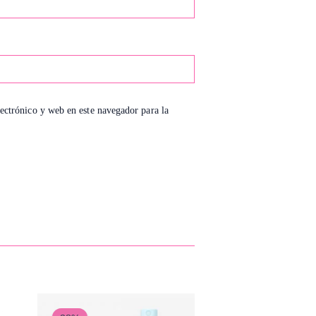
ectrónico y web en este navegador para la
El
El
precio
precio