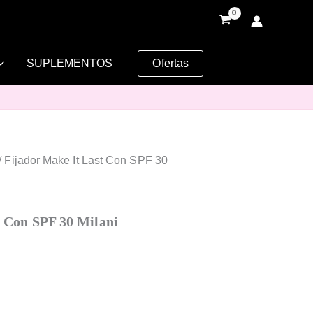
SUPLEMENTOS
Ofertas
/ Fijador Make It Last Con SPF 30
t Con SPF 30 Milani