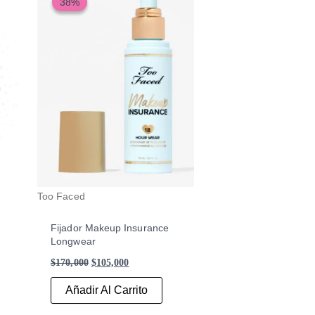
38%
38%
original
actual
era:
es:
$170,000.
$105,000.
Too Faced
Fijador Makeup Insurance
Longwear
$
170,000
$
105,000
Añadir Al Carrito