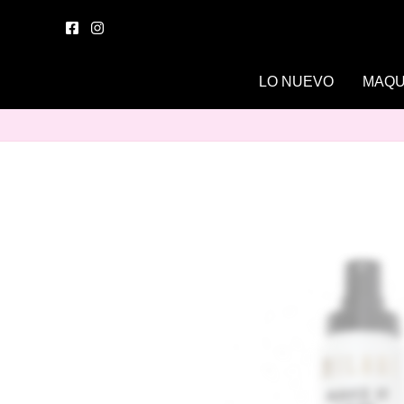
Ir
al
contenido
LO NUEVO
MAQU