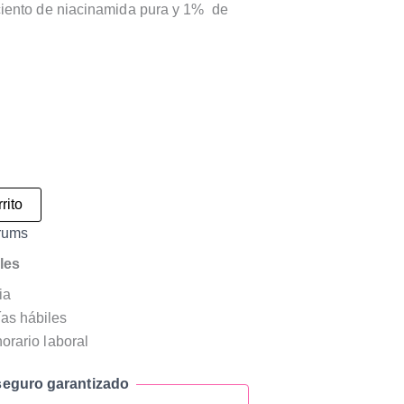
ciento de niacinamida pura y 1% de
rito
rums
les
ia
as hábiles
horario laboral
eguro garantizado