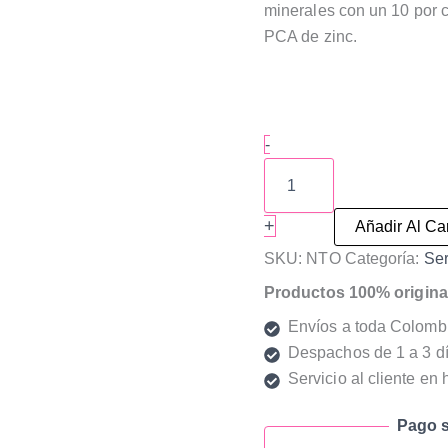
minerales con un 10 por 
PCA de zinc.
Niacinamida
-
The
Ordinary
cantidad
+
Añadir Al Car
SKU:
NTO
Categoría:
Se
Productos 100% origina
Envíos a toda Colomb
Despachos de 1 a 3 dí
Servicio al cliente en 
Pago s