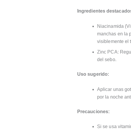
Ingredientes destacado
Niacinamida (Vi
manchas en la p
visiblemente el t
Zinc PCA: Regul
del sebo.
Uso sugerido:
Aplicar unas got
por la noche an
Precauciones:
Si se usa vitam